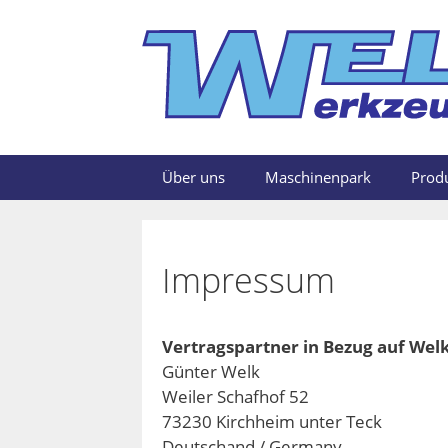
Zum
Inhalt
springen
Über uns
Maschinenpark
Produ
Impressum
Vertragspartner in Bezug auf Wel
Günter Welk
Weiler Schafhof 52
73230 Kirchheim unter Teck
Deutschand / Germany