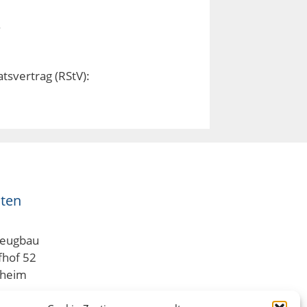
.
atsvertrag (RStV):
ten
zeugbau
fhof 52
hheim