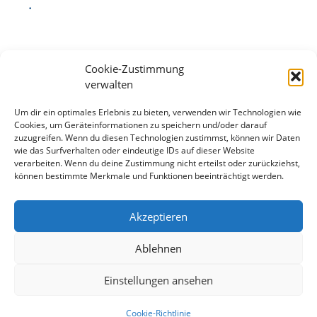
.
Cookie-Zustimmung
verwalten
Unsere Kontaktdaten
Um dir ein optimales Erlebnis zu bieten, verwenden wir Technologien wie
Cookies, um Geräteinformationen zu speichern und/oder darauf
zuzugreifen. Wenn du diesen Technologien zustimmst, können wir Daten
Welk Werkzeugbau
wie das Surfverhalten oder eindeutige IDs auf dieser Website
Weiler Schafhof 52
verarbeiten. Wenn du deine Zustimmung nicht erteilst oder zurückziehst,
können bestimmte Merkmale und Funktionen beeinträchtigt werden.
73230 Kirchheim
Telefon: +49 7021 / 97 93 00
Akzeptieren
Fax: +49 7021 / 97 93 02
Ablehnen
info@welk-werkzeugbau.de
Einstellungen ansehen
© 2026 Welk-Werkzeugbau +49 7021 979300
Cookie-Richtlinie